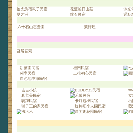
拾光悠宿親子民宿
花蓮旭日山莊
沐光
夏之洲
鏷石民宿
逗點
六十石山忘憂園
紫軒屋
吾居吾素
耕菓園民宿
福田民宿
七
頻率民宿
二拾初心民宿
回
白色地中海民宿
吉吉小鎮
BUDDY35民宿
幸
真善美民宿
禾馨民宿
立
騎跡民宿
卡好包棟民宿
桔
獅子王的家民宿
旋轉吧小人國民宿
藍
法洛米
達芙妮花園民宿
雨