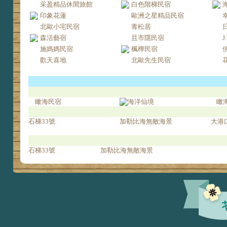
采盈精品休閒旅館
白色階梯民宿
印象花蓮
歐洲之星精品民宿
北歐小宅民宿
青松居
森活藝宿
且市隱民宿
J
施媽媽民宿
楓樺民宿
歡天喜地
北歐先生民宿
瞰海民宿
海洋仙境
瞰
石梯33號
加勒比海無敵海景
大港
石梯33號
加勒比海無敵海景