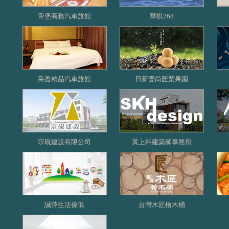
帝堡商務汽車旅館
華棋268
采盈精品汽車旅館
日新豐尚匠梨果園
宗硯建設有限公司
黃上科建築師事務所
誠萍生活傢俱
台灣木匠檜木桶