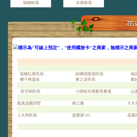
瑞穗牧場
吉蒸牧場
標示為"可線上預定"，"使用國旅卡"之商家，無標示之商
瑞穗弘果民宿
棕櫚湖渡假民宿
瑞
椰子林溫泉
東之漾民宿
農
星空樹民宿
小雨蛙生態教育農場
山
鳳凰花園別墅
樟之園
大方
上大和民宿
甜蜜家101
花蓮