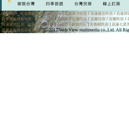
/
/
/
/
/
花蓮民宿
花蓮旅遊
花蓮市區民宿
花蓮海岸民宿
花蓮縱谷民宿
花蓮郊
/
/
/
/
/
/
台東熱氣球嘉年華
綠色博覽會
童玩節
宜蘭民宿
宜蘭住宿
宜蘭民宿
|
|
|
|
花蓮寵物民宿
花蓮背包客民宿
花蓮親子旅遊民宿
太魯閣民宿
花蓮七星
© 2017 Web View multimedia co.,Ltd. All
景騰多媒體股份有限公司