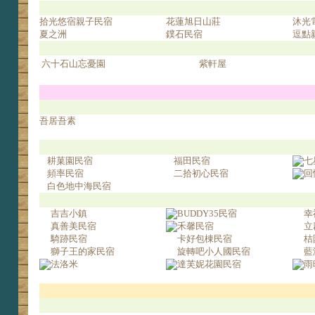
拾光悠宿親子民宿
花蓮旭日山莊
沐光
夏之洲
鏷石民宿
逗點
六十石山忘憂園
紫軒屋
吾居吾素
耕菓園民宿
福田民宿
七
頻率民宿
二拾初心民宿
回
白色地中海民宿
吉吉小鎮
BUDDY35民宿
幸
真善美民宿
禾馨民宿
立
騎跡民宿
卡好包棟民宿
桔
獅子王的家民宿
旋轉吧小人國民宿
藍
法洛米
達芙妮花園民宿
雨