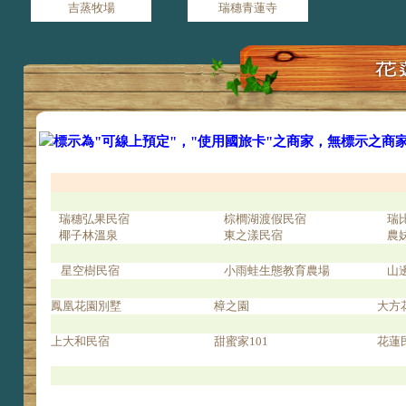
吉蒸牧場
瑞穗青蓮寺
標示為"可線上預定"，"使用國旅卡"之商家，無標示之商
瑞穗弘果民宿
棕櫚湖渡假民宿
瑞
椰子林溫泉
東之漾民宿
農
星空樹民宿
小雨蛙生態教育農場
山
鳳凰花園別墅
樟之園
大方
上大和民宿
甜蜜家101
花蓮