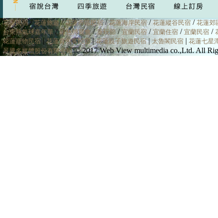
/
/
/
/
/
花蓮民宿
花蓮旅遊
花蓮市區民宿
花蓮海岸民宿
花蓮縱谷民宿
花蓮郊
/
/
/
/
/
/
台東熱氣球嘉年華
綠色博覽會
童玩節
宜蘭民宿
宜蘭住宿
宜蘭民宿
|
|
|
|
花蓮寵物民宿
花蓮背包客民宿
花蓮親子旅遊民宿
太魯閣民宿
花蓮七星
© 2017 Web View multimedia co.,Ltd. All
景騰多媒體股份有限公司