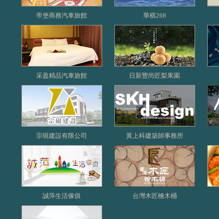
帝堡商務汽車旅館
華棋268
采盈精品汽車旅館
日新豐尚匠梨果園
宗硯建設有限公司
黃上科建築師事務所
誠萍生活傢俱
台灣木匠檜木桶