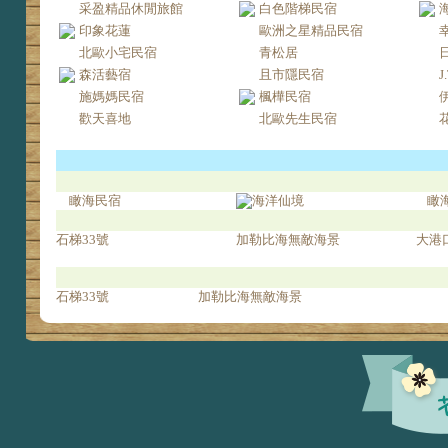
采盈精品休閒旅館
白色階梯民宿
印象花蓮
歐洲之星精品民宿
北歐小宅民宿
青松居
森活藝宿
且市隱民宿
J
施媽媽民宿
楓樺民宿
歡天喜地
北歐先生民宿
瞰海民宿
海洋仙境
瞰
石梯33號
加勒比海無敵海景
大港
石梯33號
加勒比海無敵海景