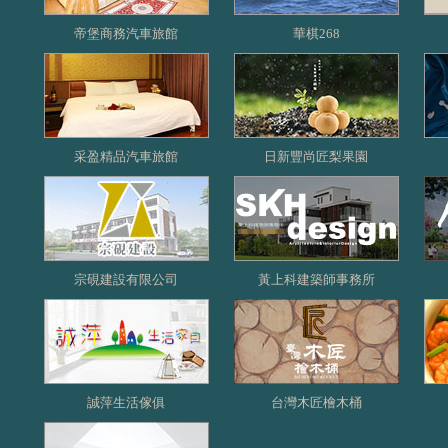
帝堡商務汽車旅館
華棋268
采盈精品汽車旅館
日新豐尚匠梨果園
宗硯建設有限公司
黃上科建築師事務所
誠萍生活傢俱
台灣木匠檜木桶