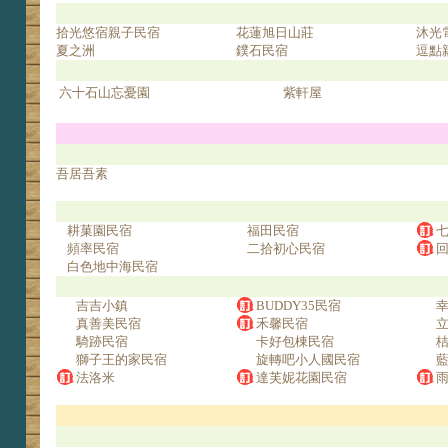
拾光悠宿親子民宿
花蓮旭日山莊
沐光
夏之洲
鏷石民宿
逗點
六十石山忘憂園
紫軒屋
吾居吾素
耕菓園民宿
福田民宿
頻率民宿
二拾初心民宿
白色地中海民宿
吉吉小鎮
BUDDY35民宿
真善美民宿
禾馨民宿
騎跡民宿
卡好包棟民宿
獅子王的家民宿
旋轉吧小人國民宿
法洛米
達芙妮花園民宿