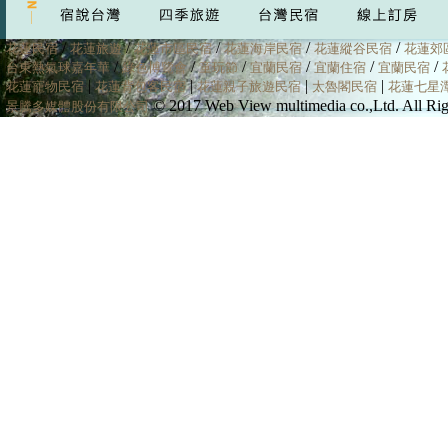
/
/
/
/
/
花蓮民宿
花蓮旅遊
花蓮市區民宿
花蓮海岸民宿
花蓮縱谷民宿
花蓮郊
/
/
/
/
/
/
台東熱氣球嘉年華
綠色博覽會
童玩節
宜蘭民宿
宜蘭住宿
宜蘭民宿
|
|
|
|
花蓮寵物民宿
花蓮背包客民宿
花蓮親子旅遊民宿
太魯閣民宿
花蓮七星
© 2017 Web View multimedia co.,Ltd. All
景騰多媒體股份有限公司