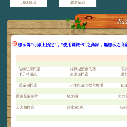
瑞穗牧場
北迴歸線
標示為"可線上預定"，"使用國旅卡"之商家，無標示之商
瑞穗弘果民宿
棕櫚湖渡假民宿
瑞
椰子林溫泉
東之漾民宿
農
星空樹民宿
小雨蛙生態教育農場
山
鳳凰花園別墅
樟之園
大方
上大和民宿
甜蜜家101
花蓮