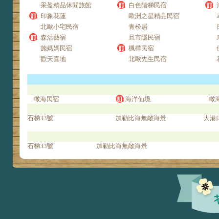
采盈精品休閒旅館
白色階梯民宿
印象花蓮
歐洲之星精品民宿
北歐小宅民宿
青松居
森活藝宿
且市隱民宿
施媽媽民宿
楓樺民宿
歡天喜地
北歐先生民宿
瞰海民宿
海洋仙境
瞰
石梯33號
加勒比海無敵海景
大港
石梯33號
加勒比海無敵海景