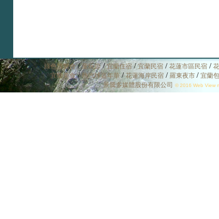
/
/
/
/
/
綠色博覽會
童玩節
宜蘭住宿
宜蘭民宿
花蓮市區民宿
/
/
/
/
宜蘭美食
熱汽球嘉年華
花蓮海岸民宿
羅東夜市
宜蘭
景騰多媒體股份有限公司
© 2016 Web View mu