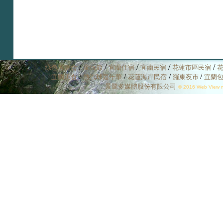
/
/
/
/
/
綠色博覽會
童玩節
宜蘭住宿
宜蘭民宿
花蓮市區民宿
/
/
/
/
宜蘭美食
熱汽球嘉年華
花蓮海岸民宿
羅東夜市
宜蘭
景騰多媒體股份有限公司
© 2016 Web View mu