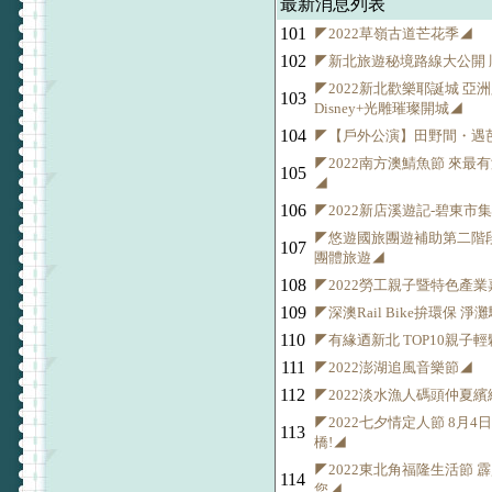
最新消息列表
101
◤2022草嶺古道芒花季◢
102
◤新北旅遊秘境路線大公開 
◤2022新北歡樂耶誕城 亞
103
Disney+光雕璀璨開城◢
104
◤【戶外公演】田野間・遇芭
◤2022南方澳鯖魚節 來最
105
◢
106
◤2022新店溪遊記-碧東市
◤悠遊國旅團遊補助第二階
107
團體旅遊◢
108
◤2022勞工親子暨特色產
109
◤深澳Rail Bike拚環保 淨灘
110
◤有緣迺新北 TOP10親子
111
◤2022澎湖追風音樂節◢
112
◤2022淡水漁人碼頭仲夏
◤2022七夕情定人節 8月
113
橋!◢
◤2022東北角福隆生活節 
114
您◢