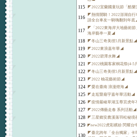
115
◤2022宜蘭國童玩節「酷樂
◤熱情開騎！2022澎湖自
116
請全台車友一騎嗨翻到年底
◤「2022東海岸大地藝術節
117
海岸藝串一夏◢
118
◤冬山三奇美徑5月新景點
119
◤2022東浪嘉年華◢
120
◤2022碧潭水舞◢
121
◤2022桃園客家桐花祭(4-5
122
◤冬山三奇美徑5月新景點
123
◤2022 柚花藝術節◢
124
◤愛在臺南 浪漫燈海◢
125
◤走尪暨廟宇嘉年華活動◢
126
◤疫情嚴峻草湖玉尊宮虎年
127
◤2022傳藝走春 系列活動◢
128
◤三星鄉安農溪落羽松秘境
129
◤new2022虎彩繽紛 閃耀
◤臺北跨年「全台獨家」卡司
130