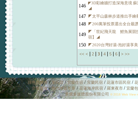
◤3D彩繪牆打造深海意境 
146
◢
147
◤太平山森林步道推出手繪
148
◤200萬筆投票選出全台最
◤「世紀飛天龍 鯉魚展競
149
宿】◢
150
◤2020台灣好湯-泡好湯享
|
|
|
|
|
|
<<
<
2
3
4
5
6
>
>>
/
/
/
/
/
綠色博覽會
童玩節
宜蘭住宿
宜蘭民宿
花蓮市區民宿
/
/
/
/
宜蘭美食
熱汽球嘉年華
花蓮海岸民宿
羅東夜市
宜蘭
景騰多媒體股份有限公司
© 2016 Web View mu