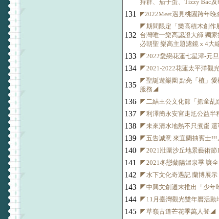
持群、茄子蛋、Tizzy Ba
131
◤2022Meet遇見桃園跨年
◤期間限定「樂高積木創作
132
台灣唯一樂高認證大師 獨
必朝聖 樂高主題濾鏡 x 4
133
◤2022愛戀花蓮七星潭-
134
◤2021-2022花蓮太平洋
◤聖誕遊樂園 點亮「植」愛
135
服務◢
136
◤二結王公文化節「抓童乩跳
137
◤利澤簡永安宮走尪公益半
138
◤未來清水地熱不只煮蛋 還
139
◤五告誠意 來宜蘭抽賓士!!!
140
◤2021壯圍沙丘地景藝術節1
141
◤2021冬戀蘭陽溫泉季 讓
142
◤水下文化奇遇記 蘭博展
143
◤中興文創週末推出「少年
144
◤11月臺灣觀光雙年曆活動
145
◤草嶺古道芒花季萬人登◢